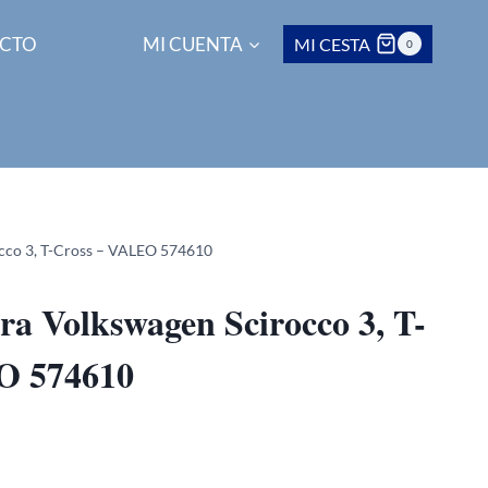
CTO
MI CUENTA
MI CESTA
0
occo 3, T-Cross – VALEO 574610
era Volkswagen Scirocco 3, T-
O 574610