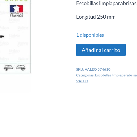
Escobillas limpiaparabris
Longitud
250 mm
1 disponibles
Escobilla
Añadir al carrito
trasera
Volkswagen
SKU:
VALEO 574610
Scirocco
Categorías:
Escobillas limpiaparabrisa
3,
VALEO
T-
Cross
-
VALEO
574610
cantidad