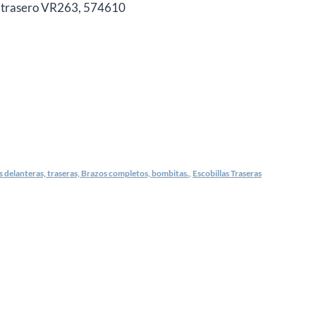
as trasero VR263, 574610
s delanteras, traseras, Brazos completos, bombitas.
,
Escobillas Traseras