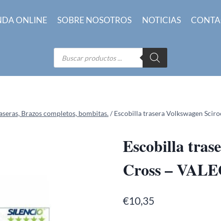
NDA ONLINE
SOBRE NOSOTROS
NOTICIAS
CONTA
Búsqueda
de
productos
raseras, Brazos completos, bombitas.
/
Escobilla trasera Volkswagen Scir
Escobilla tras
Cross – VALE
€
10,35