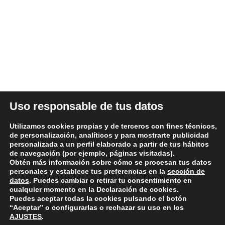
ÚLTIMAS NOTICIAS
DATOS LEGALES
Uso responsable de tus datos
Aviso legal y términos de uso
Utilizamos cookies propias y de terceros con fines técnicos,
Política de Privacidad
de personalización, analíticos y para mostrarte publicidad
personalizada a un perfil elaborado a partir de tus hábitos
Política de Cookies
de navegación (por ejemplo, páginas visitadas).
Condiciones generales de compra
Obtén más información sobre cómo se procesan tus datos
personales y establece tus preferencias en la
sección de
Política de devoluciones y reembolsos
datos
. Puedes cambiar o retirar tu consentimiento en
cualquier momento en la Declaración de cookies.
Puedes aceptar todas la cookies pulsando el botón
“Aceptar” o configurarlas o rechazar su uso en los
AJUSTES
.