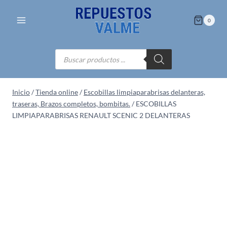
Saltar
al
0
contenido
Búsqueda
de
productos
Inicio
/
Tienda online
/
Escobillas limpiaparabrisas delanteras,
traseras, Brazos completos, bombitas.
/
ESCOBILLAS
LIMPIAPARABRISAS RENAULT SCENIC 2 DELANTERAS