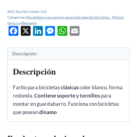
ANTIGUA
SKU:
faro bici rinder 131
BLANCO
Categorías:
Recambios y accesorios para toda clase de bicicletas.
,
Pilotos,
REDONDO
faros y reflectante
Facebook
X
LinkedIn
Messenger
WhatsApp
Email
RINDER
cantidad
Descripción
Descripción
Farito para bicicletas
clásicas
color blanco, forma
redonda.
Contiene soporte y tornillos
para
montar en guardabarro. Funciona con bicicletas
que posean
dinamo