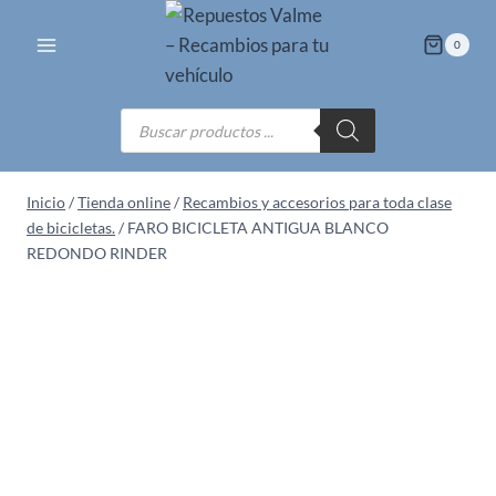
Saltar
al
0
contenido
Búsqueda
de
productos
Inicio
/
Tienda online
/
Recambios y accesorios para toda clase
de bicicletas.
/
FARO BICICLETA ANTIGUA BLANCO
REDONDO RINDER