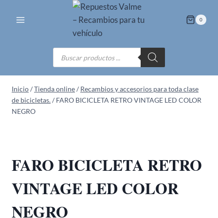
Saltar
al
0
contenido
Búsqueda
de
productos
Inicio
/
Tienda online
/
Recambios y accesorios para toda clase
de bicicletas.
/
FARO BICICLETA RETRO VINTAGE LED COLOR
NEGRO
FARO BICICLETA RETRO
VINTAGE LED COLOR
NEGRO