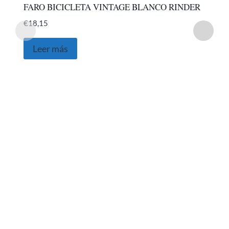
FARO BICICLETA VINTAGE BLANCO RINDER
€
18,15
Leer más
SOBRE NOSOTROS
Somos una empresa Sevillana multimarquista
dedicada desde 1986 al sector del automóvil.