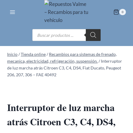
Saltar
al
0
contenido
Búsqueda
de
productos
Inicio
/
Tienda online
/
Recambios para sistemas de frenado,
mecanica, electricidad, refrigeración, suspensión.
/
Interruptor
de luz marcha atrás Citroen C3, C4, DS4, Fiat Ducato, Peugeot
206, 207, 306 – FAE 40492
Interruptor de luz marcha
atrás Citroen C3, C4, DS4,