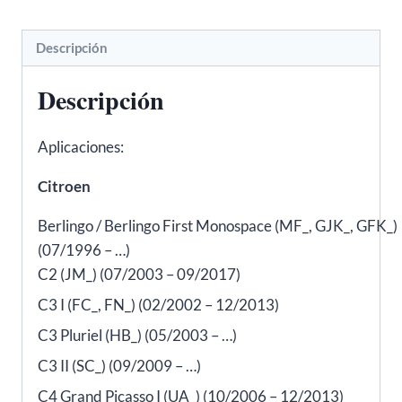
C4,
DS4,
Descripción
Fiat
Ducato,
Descripción
Peugeot
206,
Aplicaciones:
207,
306
Citroen
–
Berlingo / Berlingo First Monospace (MF_, GJK_, GFK_)
FAE
(07/1996 – …)
40492
C2 (JM_) (07/2003 – 09/2017)
cantidad
C3 I (FC_, FN_) (02/2002 – 12/2013)
C3 Pluriel (HB_) (05/2003 – …)
C3 II (SC_) (09/2009 – …)
C4 Grand Picasso I (UA_) (10/2006 – 12/2013)