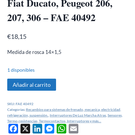
Fiat Ducato, Peugeot 206,
207, 306 – FAE 40492
€
18,15
Medida de rosca 14×1,5
1 disponibles
Interruptor
Añadir al carrito
de
luz
SKU:
FAE 40492
marcha
Categorías:
Recambios para sistemas de frenado, mecanica, electricidad,
atrás
refrigeración, suspensión.
,
Interruptores De Luz Marcha Atras
,
Sensores,
Termo-resistencias, Termocontactos, Interruptores y más...
Citroen
Facebook
X
LinkedIn
Messenger
WhatsApp
Email
C3,