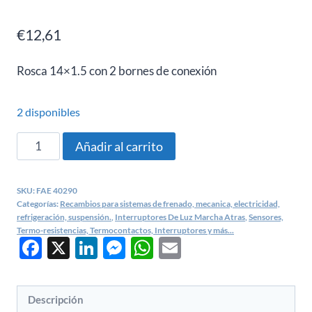
€
12,61
Rosca 14×1.5 con 2 bornes de conexión
2 disponibles
Interruptor
Añadir al carrito
de
luz
SKU:
FAE 40290
marcha
Categorías:
Recambios para sistemas de frenado, mecanica, electricidad,
atrás
refrigeración, suspensión.
,
Interruptores De Luz Marcha Atras
,
Sensores,
Termo-resistencias, Termocontactos, Interruptores y más...
Ford
Facebook
X
LinkedIn
Messenger
WhatsApp
Email
Escort,
Sierra,
Transit
Descripción
–