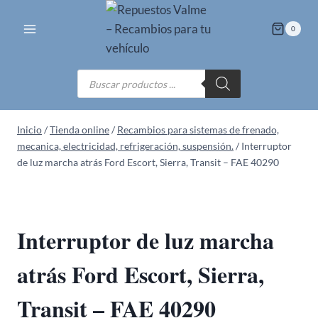
Saltar
al
0
contenido
Búsqueda
de
productos
Inicio
/
Tienda online
/
Recambios para sistemas de frenado,
mecanica, electricidad, refrigeración, suspensión.
/
Interruptor
de luz marcha atrás Ford Escort, Sierra, Transit – FAE 40290
Interruptor de luz marcha
atrás Ford Escort, Sierra,
Transit – FAE 40290