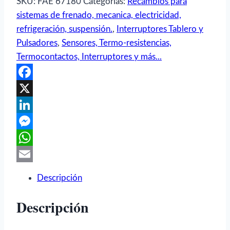
Puerta
SKU:
FAE 67180
Categorías:
Recambios para
Fiat
sistemas de frenado, mecanica, electricidad,
126,
refrigeración, suspensión.
,
Interruptores Tablero y
127,
Pulsadores
,
Sensores, Termo-resistencias,
Panda,
Termocontactos, Interruptores y más...
Seat
127,
Facebook
Ibiza,
X
Malaga
LinkedIn
-
Messenger
FAE
67180
WhatsApp
cantidad
Email
Descripción
Descripción