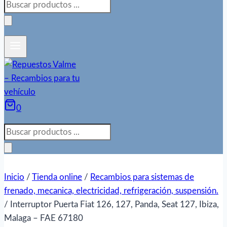
Búsqueda
de
productos
0
Búsqueda
de
productos
Inicio
/
Tienda online
/
Recambios para sistemas de
frenado, mecanica, electricidad, refrigeración, suspensión.
/
Interruptor Puerta Fiat 126, 127, Panda, Seat 127, Ibiza,
Malaga – FAE 67180