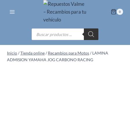
Saltar
al
0
contenido
Búsqueda
de
productos
Inicio
/
Tienda online
/
Recambios para Motos
/
LAMINA
ADMISION YAMAHA JOG CARBONO RACING