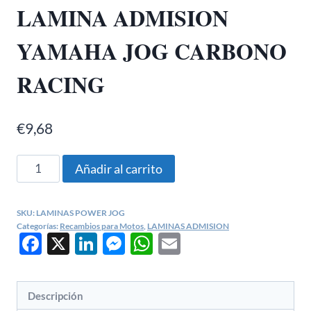
LAMINA ADMISION
YAMAHA JOG CARBONO
RACING
€
9,68
LAMINA
Añadir al carrito
ADMISION
YAMAHA
SKU:
LAMINAS POWER JOG
JOG
Categorías:
Recambios para Motos
,
LAMINAS ADMISION
Facebook
X
LinkedIn
Messenger
WhatsApp
Email
CARBONO
RACING
cantidad
Descripción