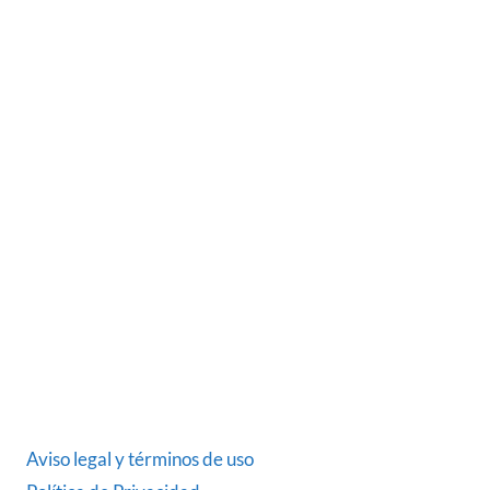
SOBRE NOSOTROS
Somos una empresa Sevillana multimarquista
dedicada desde 1986 al sector del automóvil.
ÚLTIMAS NOTICIAS
DATOS LEGALES
Aviso legal y términos de uso