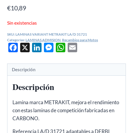
€
10,89
Sin existencias
SKU:
LAMINAS VARIANT METRAKIT LA/D 31721
Categorías:
LAMINAS ADMISION
,
Recambios para Motos
Facebook
X
LinkedIn
Messenger
WhatsApp
Email
Descripción
Descripción
Lamina marca METRAKIT, mejora el rendimiento
con estas laminas de competición fabricadas en
CARBONO.
Referencia LA/D 31721 adaptables a DERBI