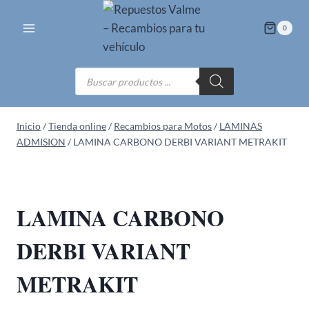
Saltar
al
0
contenido
Búsqueda
de
productos
Inicio
/
Tienda online
/
Recambios para Motos
/
LAMINAS
ADMISION
/
LAMINA CARBONO DERBI VARIANT METRAKIT
LAMINA CARBONO
DERBI VARIANT
METRAKIT