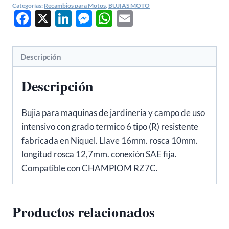
CORTACÉSPED,
Categorías:
Recambios para Motos
,
BUJIAS MOTO
Facebook
X
LinkedIn
Messenger
WhatsApp
Email
MOTOSIERRAS...
3365
cantidad
Descripción
Descripción
Bujia para maquinas de jardineria y campo de uso
intensivo con grado termico 6 tipo (R) resistente
fabricada en Niquel. Llave 16mm. rosca 10mm.
longitud rosca 12,7mm. conexión SAE fija.
Compatible con CHAMPIOM RZ7C.
Productos relacionados