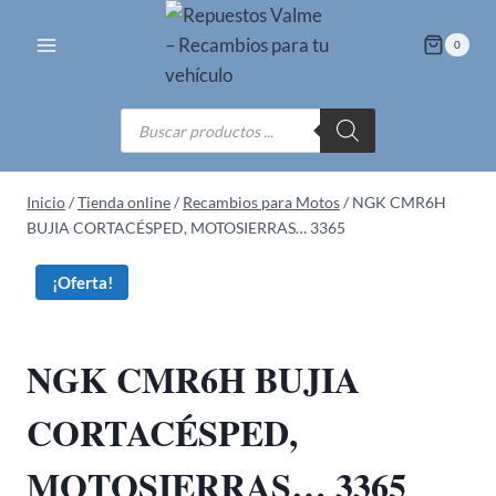
Saltar
al
0
contenido
Búsqueda
de
productos
Inicio
/
Tienda online
/
Recambios para Motos
/
NGK CMR6H
BUJIA CORTACÉSPED, MOTOSIERRAS… 3365
¡Oferta!
NGK CMR6H BUJIA
CORTACÉSPED,
MOTOSIERRAS… 3365