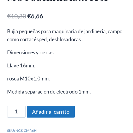
El
El
€
10,30
€
6,66
precio
precio
Bujia pequeñas para maquinaria de jardineria, campo
original
actual
como cortacésped, desblosadoras…
era:
es:
Dimensiones y roscas:
€10,30.
€6,66.
Llave 16mm.
rosca M10x1,0mm.
Medida separación de electrodo 1mm.
NGK
Añadir al carrito
CMR6H
BUJIA
SKU:
NGK CMR6H