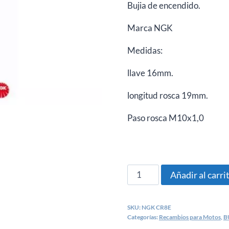
Bujia de encendido.
Marca NGK
Medidas:
llave 16mm.
longitud rosca 19mm.
Paso rosca M10x1,0
NGK
Añadir al carri
CR8E
BUJIA
SKU:
NGK CR8E
HONDA,
Categorías:
Recambios para Motos
,
B
KAWASAKI,