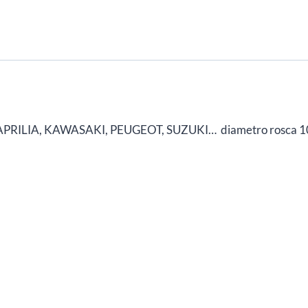
SUZUKI,
YAMAHA.
1275
cantidad
rcas APRILIA, KAWASAKI, PEUGEOT, SUZUKI… diametro rosca 10