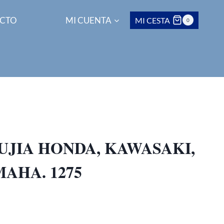
CTO
MI CUENTA
MI CESTA
0
UJIA HONDA, KAWASAKI,
MAHA. 1275