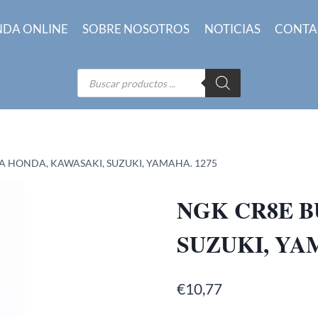
NDA ONLINE
SOBRE NOSOTROS
NOTICIAS
CONTA
Búsqueda
de
productos
A HONDA, KAWASAKI, SUZUKI, YAMAHA. 1275
NGK CR8E B
SUZUKI, YA
€
10,77