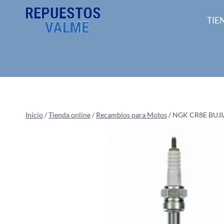
Saltar
al
TIE
contenido
Inicio
/
Tienda online
/
Recambios para Motos
/
NGK CR8E BUJI