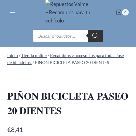
Saltar
al
0
contenido
Búsqueda
de
productos
Inicio
/
Tienda online
/
Recambios y accesorios para toda clase
de bicicletas.
/
PIÑON BICICLETA PASEO 20 DIENTES
PIÑON BICICLETA PASEO
20 DIENTES
€
8,41