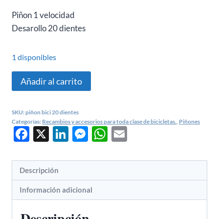
Piñon 1 velocidad
Desarollo 20 dientes
1 disponibles
PIÑON
Añadir al carrito
BICICLETA
PASEO
SKU:
piñon bici 20 dientes
20
Categorías:
Recambios y accesorios para toda clase de bicicletas.
,
Piñones
Facebook
X
LinkedIn
Messenger
WhatsApp
Email
DIENTES
cantidad
Descripción
Información adicional
Descripción