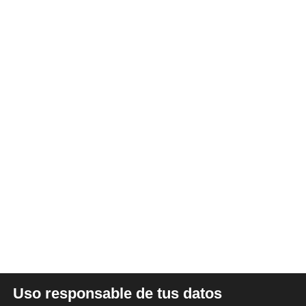
SOBRE NOSOTROS
Somos una empresa Sevillana multimarquista
dedicada desde 1986 al sector del automóvil.
ÚLTIMAS NOTICIAS
DATOS LEGALES
Uso responsable de tus datos