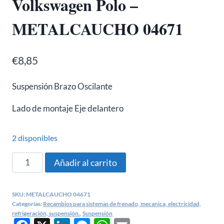
Volkswagen Polo –
METALCAUCHO 04671
€
8,85
Suspensión Brazo Oscilante
Lado de montaje
Eje delantero
2 disponibles
Silentblock
Añadir al carrito
brazo
suspensión
SKU:
METALCAUCHO 04671
Seat
Categorías:
Recambios para sistemas de frenado, mecanica, electricidad,
Ibiza,
refrigeración, suspensión.
,
Suspensión