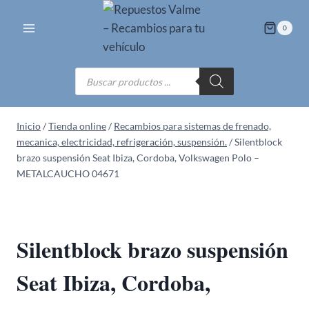
Saltar
al
0
contenido
Búsqueda
de
productos
Inicio
/
Tienda online
/
Recambios para sistemas de frenado,
mecanica, electricidad, refrigeración, suspensión.
/
Silentblock
brazo suspensión Seat Ibiza, Cordoba, Volkswagen Polo –
METALCAUCHO 04671
Silentblock brazo suspensión
Seat Ibiza, Cordoba,