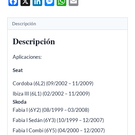
Facebook
X
LinkedIn
Messenger
WhatsApp
Email
Cordoba,
Volkswagen
Polo
Descripción
-
METALCAUCHO
Descripción
04671
cantidad
Aplicaciones:
Seat
Cordoba (6L2) (09/2002 – 11/2009)
Ibiza III (6L1) (02/2002 – 11/2009)
Skoda
Fabia I (6Y2) (08/1999 – 03/2008)
Fabia I Sedán (6Y3) (10/1999 – 12/2007)
Fabia I Combi (6Y5) (04/2000 – 12/2007)