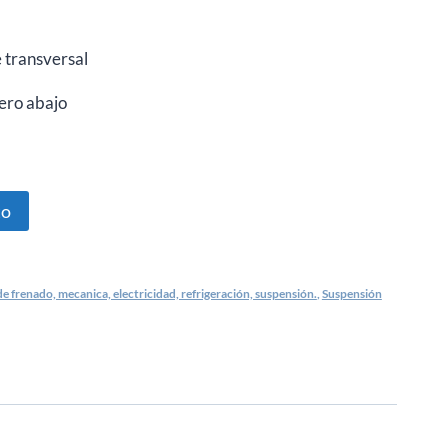
 transversal
tero abajo
to
e frenado, mecanica, electricidad, refrigeración, suspensión.
,
Suspensión