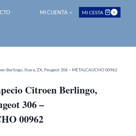
CTO
MI CUENTA
MI CESTA
0
troen Berlingo, Xsara, ZX, Peugeot 306 – METALCAUCHO 00962
apecio Citroen Berlingo,
ugeot 306 –
HO 00962