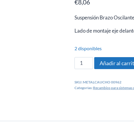
€
8,06
Suspensión Brazo Oscilante
Lado de montaje e
je delan
2 disponibles
Silentblock
Añadir al carri
trapecio
Citroen
SKU:
METALCAUCHO 00962
Berlingo,
Categorías:
Recambios para sistemas d
Xsara,
ZX,
Peugeot
306
-
METALCAUCHO