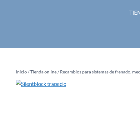
Saltar
al
TIE
contenido
Inicio
/
Tienda online
/
Recambios para sistemas de frenado, mecan