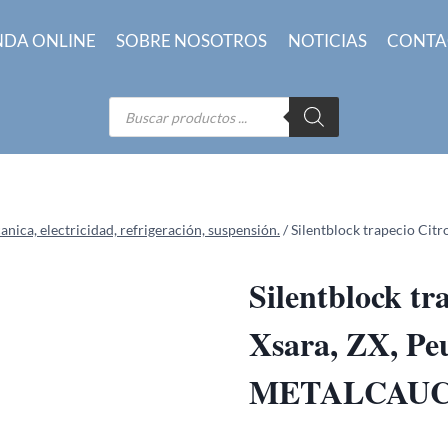
NDA ONLINE
SOBRE NOSOTROS
NOTICIAS
CONTA
Búsqueda
de
productos
ica, electricidad, refrigeración, suspensión.
/
Silentblock trapecio Ci
Silentblock tr
Xsara, ZX, Pe
METALCAUC