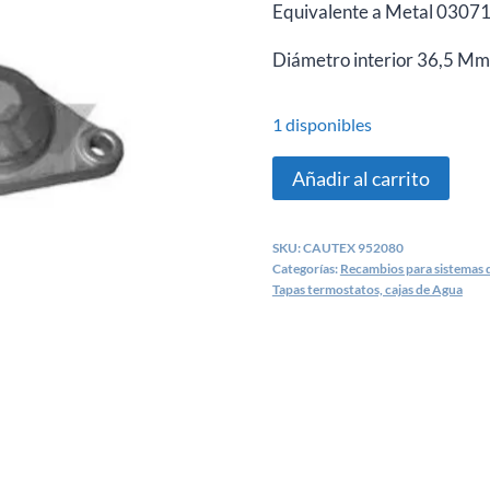
Equivalente a Metal 0307
Diámetro interior
36,5 Mm
1 disponibles
Tapa
Añadir al carrito
termostato
Opel
SKU:
CAUTEX 952080
Astra,
Categorías:
Recambios para sistemas d
Corsa,
Tapas termostatos, cajas de Agua
Vectra
-
CAUTEX
952080
cantidad