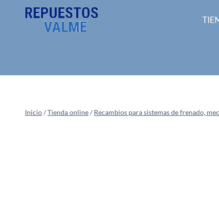
Saltar
al
TIE
contenido
Inicio
/
Tienda online
/
Recambios para sistemas de frenado, mecan