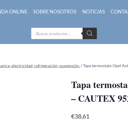
NDA ONLINE
SOBRE NOSOTROS
NOTICIAS
CONTA
Búsqueda
de
productos
ica, electricidad, refrigeración, suspensión.
/
Tapa termostato Opel As
Tapa termosta
– CAUTEX 95
€
38,61