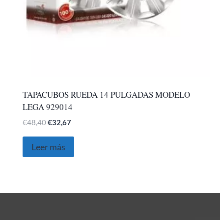
TAPACUBOS RUEDA 14 PULGADAS MODELO
LEGA 929014
El
El
€
48,40
€
32,67
precio
precio
original
actual
Leer más
era:
es:
€48,40.
€32,67.