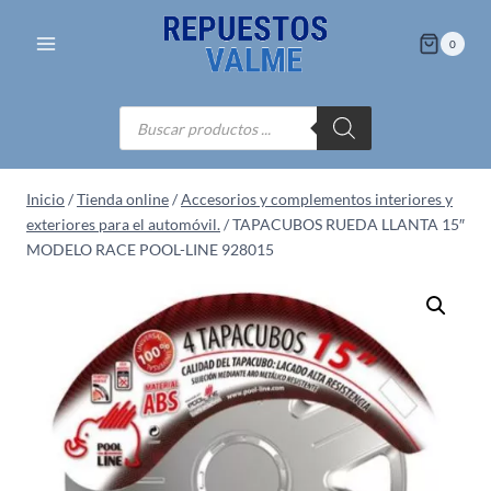
Saltar
al
0
contenido
Búsqueda
de
productos
Inicio
/
Tienda online
/
Accesorios y complementos interiores y
exteriores para el automóvil.
/
TAPACUBOS RUEDA LLANTA 15″
MODELO RACE POOL-LINE 928015