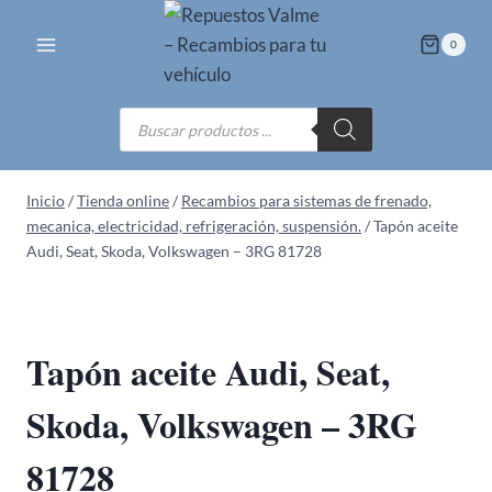
Saltar
al
0
contenido
Búsqueda
de
productos
Inicio
/
Tienda online
/
Recambios para sistemas de frenado,
mecanica, electricidad, refrigeración, suspensión.
/
Tapón aceite
Audi, Seat, Skoda, Volkswagen – 3RG 81728
Tapón aceite Audi, Seat,
Skoda, Volkswagen – 3RG
81728