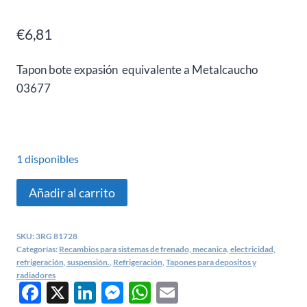
€
6,81
Tapon bote expasión equivalente a Metalcaucho
03677
1 disponibles
Tapón
Añadir al carrito
aceite
Audi,
SKU:
3RG 81728
Seat,
Categorías:
Recambios para sistemas de frenado, mecanica, electricidad,
Skoda,
refrigeración, suspensión.
,
Refrigeración
,
Tapones para depositos y
radiadores
Volkswagen
Facebook
X
LinkedIn
Messenger
WhatsApp
Email
–