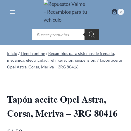
Saltar
al
0
contenido
Búsqueda
de
productos
Inicio
/
Tienda online
/
Recambios para sistemas de frenado,
mecanica, electricidad, refrigeración, suspensión.
/
Tapón aceite
Opel Astra, Corsa, Meriva – 3RG 80416
Tapón aceite Opel Astra,
Corsa, Meriva – 3RG 80416