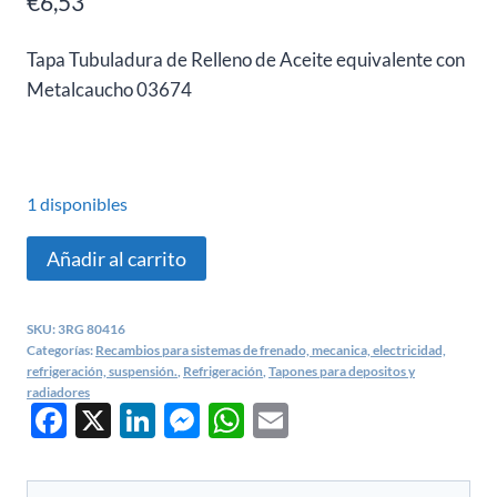
€
6,53
Tapa Tubuladura de Relleno de Aceite equivalente con
Metalcaucho 03674
1 disponibles
Tapón
Añadir al carrito
aceite
Opel
SKU:
3RG 80416
Astra,
Categorías:
Recambios para sistemas de frenado, mecanica, electricidad,
Corsa,
refrigeración, suspensión.
,
Refrigeración
,
Tapones para depositos y
radiadores
Meriva
Facebook
X
LinkedIn
Messenger
WhatsApp
Email
–
3RG
80416