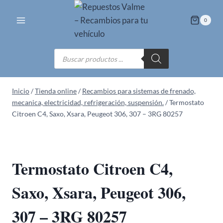
Saltar
al
0
contenido
Búsqueda
de
productos
Inicio
/
Tienda online
/
Recambios para sistemas de frenado,
mecanica, electricidad, refrigeración, suspensión.
/
Termostato
Citroen C4, Saxo, Xsara, Peugeot 306, 307 – 3RG 80257
Termostato Citroen C4,
Saxo, Xsara, Peugeot 306,
307 – 3RG 80257