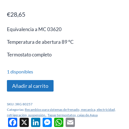
€
28,65
Equivalencia a MC 03620
Temperatura de abertura
89 °C
Termostato completo
1 disponibles
Termostato
Añadir al carrito
Citroen
C4,
SKU:
3RG 80257
Saxo,
Categorías:
Recambios para sistemas de frenado, mecanica, electricidad,
Xsara,
refrigeración, suspensión.
,
Tapas termostatos, cajas de Agua
Facebook
X
LinkedIn
Messenger
WhatsApp
Email
Peugeot