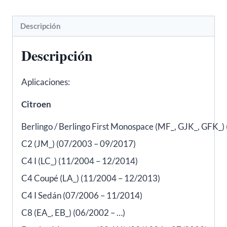
306,
307
Descripción
-
3RG
Descripción
80257
cantidad
Aplicaciones:
Citroen
Berlingo / Berlingo First Monospace (MF_, GJK_, GFK_)
C2 (JM_) (07/2003 – 09/2017)
C4 I (LC_) (11/2004 – 12/2014)
C4 Coupé (LA_) (11/2004 – 12/2013)
C4 I Sedán (07/2006 – 11/2014)
C8 (EA_, EB_) (06/2002 – …)