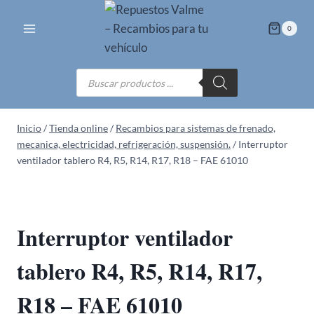
Saltar
al
0
contenido
Búsqueda
de
productos
Inicio
/
Tienda online
/
Recambios para sistemas de frenado,
mecanica, electricidad, refrigeración, suspensión.
/
Interruptor
ventilador tablero R4, R5, R14, R17, R18 – FAE 61010
Interruptor ventilador
tablero R4, R5, R14, R17,
R18 – FAE 61010