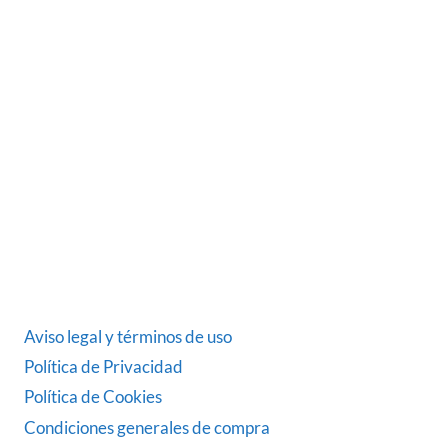
Somos una empresa Sevillana multimarquista
dedicada desde 1986 al sector del automóvil.
ÚLTIMAS NOTICIAS
DATOS LEGALES
Aviso legal y términos de uso
Política de Privacidad
Política de Cookies
Condiciones generales de compra