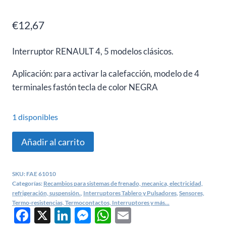
€
12,67
Interruptor RENAULT 4, 5 modelos clásicos.
Aplicación: para activar la calefacción, modelo de 4
terminales fastón tecla de color NEGRA
1 disponibles
Interruptor
Añadir al carrito
ventilador
tablero
SKU:
FAE 61010
R4,
Categorías:
Recambios para sistemas de frenado, mecanica, electricidad,
R5,
refrigeración, suspensión.
,
Interruptores Tablero y Pulsadores
,
Sensores,
Termo-resistencias, Termocontactos, Interruptores y más...
R14,
Facebook
X
LinkedIn
Messenger
WhatsApp
Email
R17,