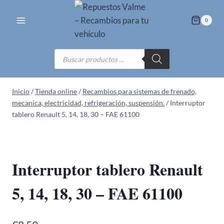
Saltar
al
0
contenido
Búsqueda
de
productos
Inicio
/
Tienda online
/
Recambios para sistemas de frenado,
mecanica, electricidad, refrigeración, suspensión.
/
Interruptor
tablero Renault 5, 14, 18, 30 – FAE 61100
Interruptor tablero Renault
5, 14, 18, 30 – FAE 61100