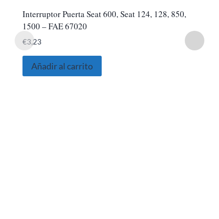
Interruptor Puerta Seat 600, Seat 124, 128, 850,
1500 – FAE 67020
€
3,23
Añadir al carrito
SOBRE NOSOTROS
Somos una empresa Sevillana multimarquista
dedicada desde 1986 al sector del automóvil.