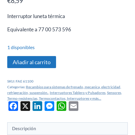
€
8,59
Interruptor luneta térmica
Equivalente a 77 00 573 596
1 disponibles
Interruptor
Añadir al carrito
tablero
Renault
SKU:
FAE 61100
5,
Categorías:
Recambios para sistemas de frenado, mecanica, electricidad,
14,
refrigeración, suspensión.
,
Interruptores Tablero y Pulsadores
,
Sensores,
Termo-resistencias, Termocontactos, Interruptores y más...
18,
Facebook
X
LinkedIn
Messenger
WhatsApp
Email
30
-
FAE
Descripción
61100