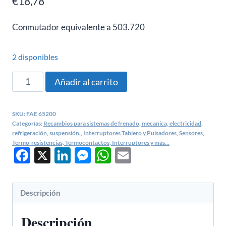
€
18,78
Conmutador equivalente a 503.720
2 disponibles
Interruptor
Añadir al carrito
Vario
Universal
SKU:
FAE 65200
-
Categorías:
Recambios para sistemas de frenado, mecanica, electricidad,
FAE
refrigeración, suspensión.
,
Interruptores Tablero y Pulsadores
,
Sensores,
Termo-resistencias, Termocontactos, Interruptores y más...
65200
Facebook
X
LinkedIn
Messenger
WhatsApp
Email
cantidad
Descripción
Descripción