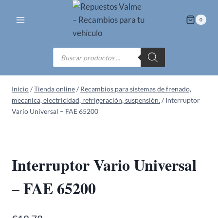
Saltar
al
0
contenido
Búsqueda
de
productos
Inicio
/
Tienda online
/
Recambios para sistemas de frenado,
mecanica, electricidad, refrigeración, suspensión.
/
Interruptor
Vario Universal – FAE 65200
Interruptor Vario Universal
– FAE 65200