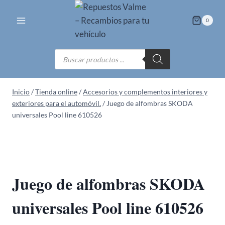
Saltar
al
0
contenido
Búsqueda
de
productos
Inicio
/
Tienda online
/
Accesorios y complementos interiores y
exteriores para el automóvil.
/
Juego de alfombras SKODA
universales Pool line 610526
Juego de alfombras SKODA
universales Pool line 610526