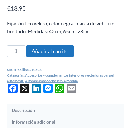
€
18,95
Fijación tipo velcro, color negra, marca de vehículo
bordado. Medidas: 42cm, 65cm, 28cm
Juego
Añadir al carrito
de
alfombras
SKU:
Pool line 610526
SKODA
Categorías:
Accesorios y complementos interiores y exteriores para el
universales
automóvil.
,
Alfombras de coche semi a medida
Facebook
X
LinkedIn
Messenger
WhatsApp
Email
Pool
line
610526
Descripción
cantidad
Información adicional