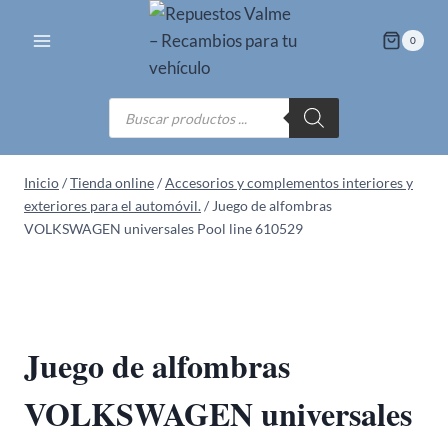
Saltar
al
0
contenido
Búsqueda
de
productos
Inicio
/
Tienda online
/
Accesorios y complementos interiores y
exteriores para el automóvil.
/
Juego de alfombras
VOLKSWAGEN universales Pool line 610529
Juego de alfombras
VOLKSWAGEN universales