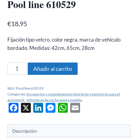
Pool line 610529
€
18,95
Fijación tipo velcro, color negra, marca de vehículo
bordado. Medidas: 42cm, 65cm, 28cm
Juego
Añadir al carrito
de
alfombras
SKU:
Pool line 610529
VOLKSWAGEN
Categorías:
Accesorios y complementos interiores y exteriores para el
universales
automóvil.
,
Alfombras de coche semi a medida
Facebook
X
LinkedIn
Messenger
WhatsApp
Email
Pool
line
610529
Descripción
cantidad