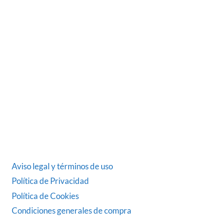
Somos una empresa Sevillana multimarquista
dedicada desde 1986 al sector del automóvil.
ÚLTIMAS NOTICIAS
DATOS LEGALES
Aviso legal y términos de uso
Política de Privacidad
Política de Cookies
Condiciones generales de compra