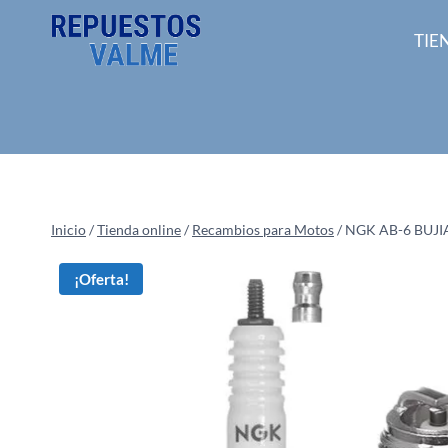
Saltar
al
TIE
contenido
Inicio
/
Tienda online
/
Recambios para Motos
/
NGK AB-6 BUJ
¡Oferta!