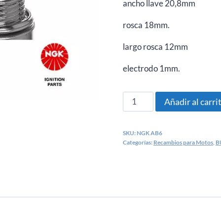
ancho llave 20,8mm
era:
es:
€12,10.
€7,53.
rosca 18mm.
largo rosca 12mm
electrodo 1mm.
NGK
Añadir al carri
AB-
6
SKU:
NGK AB6
BUJIA
Categorías:
Recambios para Motos
,
B
MOTOCULTOR
2910
cantidad