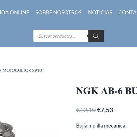
NDA ONLINE
SOBRE NOSOTROS
NOTICIAS
CONTA
Búsqueda
de
productos
IA MOTOCULTOR 2910
NGK AB-6 B
El
El
€
12,10
€
7,53
precio
precio
Bujia mulilla mecanica.
original
actual