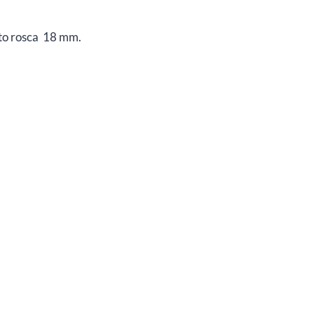
to rosca 18 mm.
I, YAMAHA. 1275