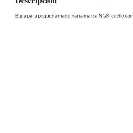
Descripción
Bujia para pequeña maquinaria marca NGK cuello cor
BUJIA MOTO NGK CR6HSA MINIMOTOS 2983
€
7,20
Añadir al carrito
NGK CR8E BUJIA HONDA, KAWASAKI, SUZUK