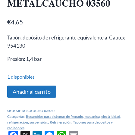
METALCAUCHO 03560
€
4,65
Tapón, depósito de refrigerante equivalente a Cautex
954130
Presión: 1,4 bar
1 disponibles
Tapón
Añadir al carrito
depósito
Citroen
SKU:
METALCAUCHO 03560
C1,
Categorías:
Recambios para sistemas de frenado, mecanica, electricidad,
C3,
refrigeración, suspensión.
,
Refrigeración
,
Tapones para depositos y
radiadores
Peugeot