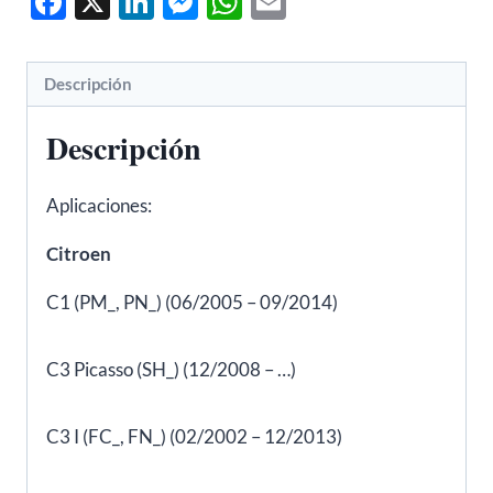
Facebook
X
LinkedIn
Messenger
WhatsApp
Email
206,
207,
307
Descripción
-
METALCAUCHO
Descripción
03560
cantidad
Aplicaciones:
Citroen
C1 (PM_, PN_) (06/2005 – 09/2014)
C3 Picasso (SH_) (12/2008 – …)
C3 I (FC_, FN_) (02/2002 – 12/2013)