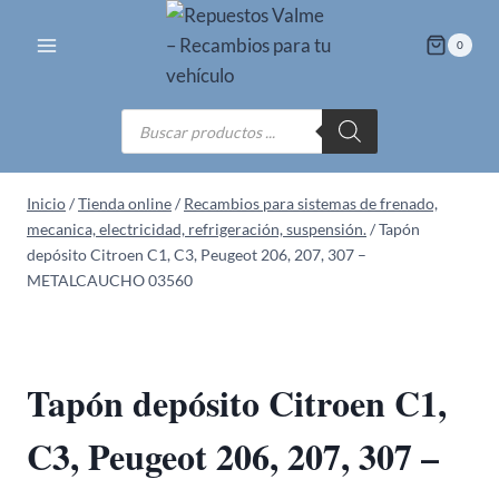
Saltar
al
0
contenido
Búsqueda
de
productos
Inicio
/
Tienda online
/
Recambios para sistemas de frenado,
mecanica, electricidad, refrigeración, suspensión.
/
Tapón
depósito Citroen C1, C3, Peugeot 206, 207, 307 –
METALCAUCHO 03560
Tapón depósito Citroen C1,
C3, Peugeot 206, 207, 307 –